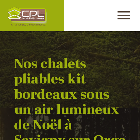
Nos chalets
pliables kit
bordeaux sous
un air lumineux
de Noël à