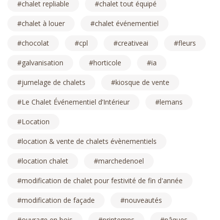
chalet repliable
chalet tout équipé
chalet à louer
chalet événementiel
chocolat
cpl
creativeai
fleurs
galvanisation
horticole
ia
jumelage de chalets
kiosque de vente
Le Chalet Événementiel d’Intérieur
lemans
Location
location & vente de chalets évènementiels
location chalet
marchedenoel
modification de chalet pour festivité de fin d'année
modification de façade
nouveautés
ouvrage en bois
printemps
pâques