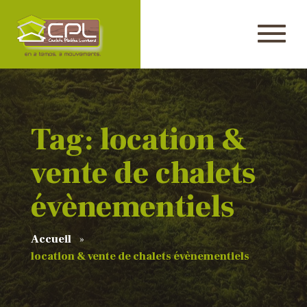
Tag: location &
vente de chalets
évènementiels
Accueil
location & vente de chalets évènementiels