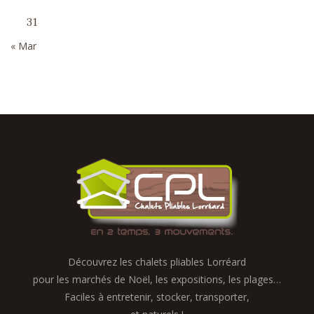
31
« Mar
Découvrez les chalets pliables Lorréard
pour les marchés de Noël, les expositions, les plages…
Faciles à entretenir, stocker, transporter,