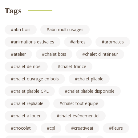
Tags
abri bois
abri multi-usages
animations estivales
arbres
aromates
atelier
chalet bois
chalet d'intérieur
chalet de noël
chalet france
chalet ouvrage en bois
chalet pliable
chalet pliable CPL
chalet pliable disponible
chalet repliable
chalet tout équipé
chalet à louer
chalet événementiel
chocolat
cpl
creativeai
fleurs