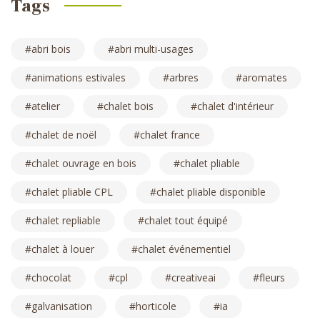
Tags
abri bois
abri multi-usages
animations estivales
arbres
aromates
atelier
chalet bois
chalet d'intérieur
chalet de noël
chalet france
chalet ouvrage en bois
chalet pliable
chalet pliable CPL
chalet pliable disponible
chalet repliable
chalet tout équipé
chalet à louer
chalet événementiel
chocolat
cpl
creativeai
fleurs
galvanisation
horticole
ia