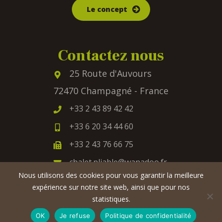
Le concept
Contactez nous
25 Route d'Auvours
72470 Champagné - France
+33 2 43 89 42 42
+33 6 20 34 44 60
+33 2 43 76 66 75
chalet.pliable@wanadoo.fr
Nous utilisons des cookies pour vous garantir la meilleure
expérience sur notre site web, ainsi que pour nos
statistiques.
2022 © Les chalets CPL
Infos légales
-
RGPD
-
Plan de site
OK
Je refuse
Politique de confidentialité