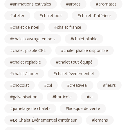
animations estivales
arbres
aromates
atelier
chalet bois
chalet d'intérieur
chalet de noël
chalet france
chalet ouvrage en bois
chalet pliable
chalet pliable CPL
chalet pliable disponible
chalet repliable
chalet tout équipé
chalet à louer
chalet événementiel
chocolat
cpl
creativeai
fleurs
galvanisation
horticole
ia
jumelage de chalets
kiosque de vente
Le Chalet Événementiel d’Intérieur
lemans