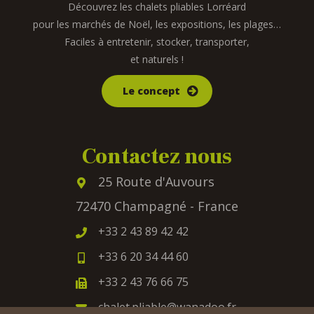
Découvrez les chalets pliables Lorréard
pour les marchés de Noël, les expositions, les plages…
Faciles à entretenir, stocker, transporter,
et naturels !
Le concept
Contactez nous
25 Route d'Auvours
72470 Champagné - France
+33 2 43 89 42 42
+33 6 20 34 44 60
+33 2 43 76 66 75
chalet.pliable@wanadoo.fr