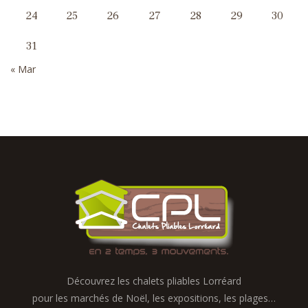
24
25
26
27
28
29
30
31
« Mar
Découvrez les chalets pliables Lorréard
pour les marchés de Noël, les expositions, les plages…