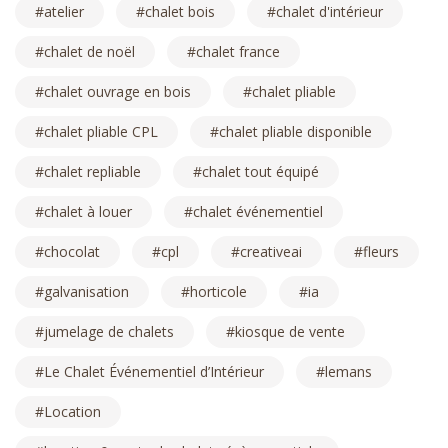
atelier
chalet bois
chalet d'intérieur
chalet de noël
chalet france
chalet ouvrage en bois
chalet pliable
chalet pliable CPL
chalet pliable disponible
chalet repliable
chalet tout équipé
chalet à louer
chalet événementiel
chocolat
cpl
creativeai
fleurs
galvanisation
horticole
ia
jumelage de chalets
kiosque de vente
Le Chalet Événementiel d’Intérieur
lemans
Location